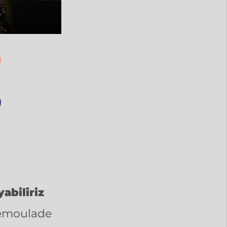
abiliriz
Remoulade