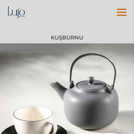
KUŞBURNU