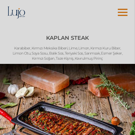
KAPLAN STEAK
Karabiber, Kırmızı Meksika Biberi, Lime, Limon, Kırmızı Kuru Biber,
Limon Otu, Soya Sosu, Balık Sos, Teriyaki Sos, Sarımsak, Esmer Şeker,
Kırmızı Soğan, Taze Kişniş, Kavrulmuş Pirinç