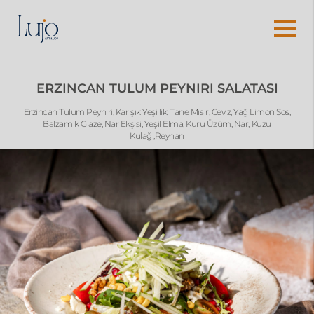
ERZINCAN TULUM PEYNIRI SALATASI
Erzincan Tulum Peyniri, Karışık Yeşillik, Tane Mısır, Ceviz, Yağ Limon Sos,
Balzamik Glaze, Nar Ekşisi, Yeşil Elma, Kuru Üzüm, Nar, Kuzu
Kulağı,Reyhan