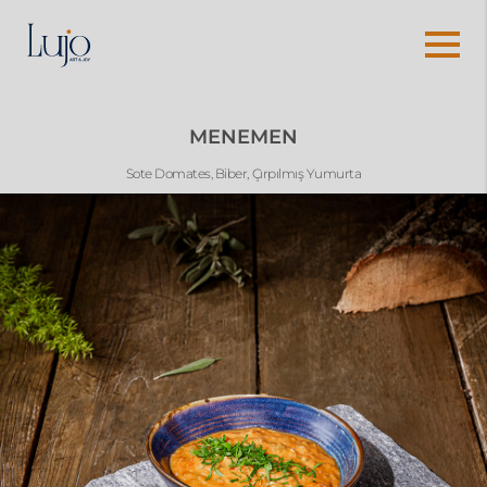
MENEMEN
Sote Domates, Biber, Çırpılmış Yumurta