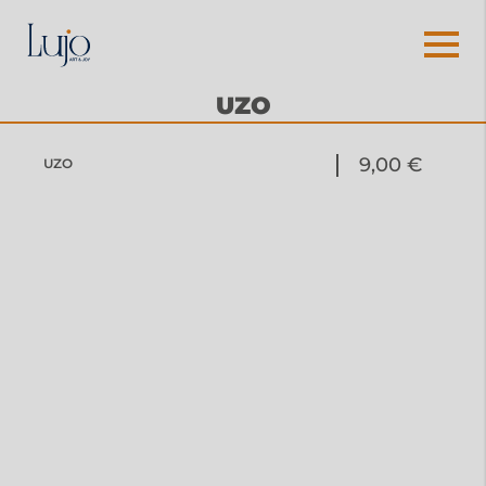
UZO
9,00 €
UZO