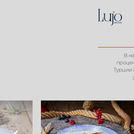
В н
процен
Турции №