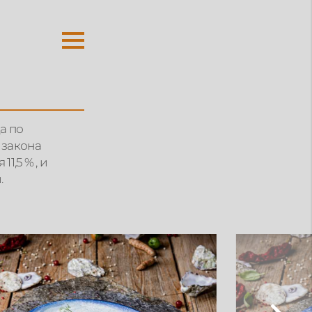
а по
 закона
1,5 % , и
.