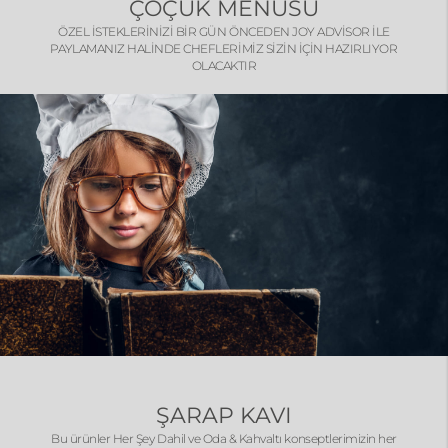
ÇOÇUK MENÜSÜ
ÖZEL İSTEKLERİNİZİ BİR GÜN ÖNCEDEN JOY ADVİSOR İLE
PAYLAMANIZ HALİNDE CHEFLERİMİZ SİZİN İÇİN HAZIRLIYOR
OLACAKTIR
ŞARAP KAVI
Bu ürünler Her Şey Dahil ve Oda & Kahvaltı konseptlerimizin her