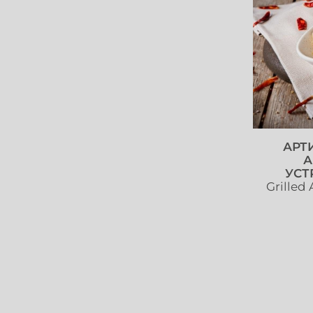
АРТ
А
УСТ
Grilled