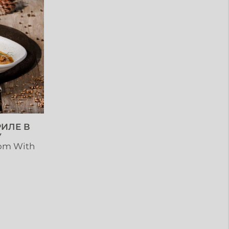
РИЛЕ В
У
oom With