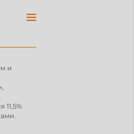
ом и
»,
я 11,5%
ками.