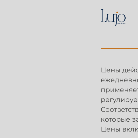
Цены дейс
ежедневно
применяет
регулируем
Соответст
которые з
Цены вкл