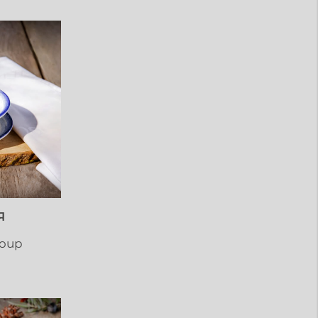
Я
Soup