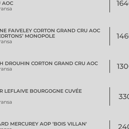
164
 AOC
ransa
INE FAIVELEY CORTON GRAND CRU AOC
146
 CORTONS’ MONOPOLE
ransa
PH DROUHIN CORTON GRAND CRU AOC
130
ransa
ER LEFLAIVE BOURGOGNE CUVÉE
33
ransa
ARD MERCUREY AOP ‘BOIS VILLAN'
24