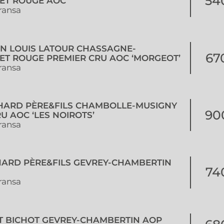
54
ET ROUGE AOC
ransa
ON LOUIS LATOUR CHASSAGNE-
67
T ROUGE PREMIER CRU AOC ‘MORGEOT’
ransa
HARD PÈRE&FILS CHAMBOLLE-MUSIGNY
90
U AOC ‘LES NOIROTS’
ransa
HARD PÈRE&FILS GEVREY-CHAMBERTIN
74
ransa
RT BICHOT GEVREY-CHAMBERTIN AOP