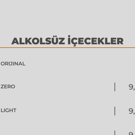
ALKOLSÜZ İÇECEKLER
ORIJINAL
9
 ZERO
9
 LIGHT
9