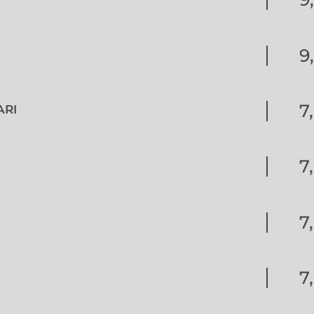
9
7
ARI
7
7
7