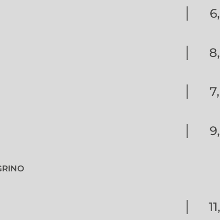
6
8
7
9
GRINO
1